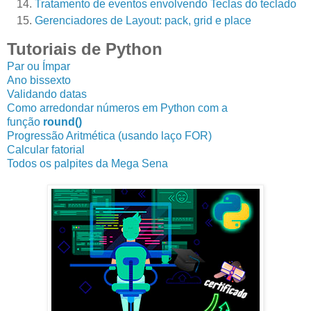
Tratamento de eventos envolvendo Teclas do teclado
Gerenciadores de Layout: pack, grid e place
Tutoriais de Python
Par ou Ímpar
Ano bissexto
Validando datas
Como arredondar números em Python com a
função
round()
Progressão Aritmética (usando laço FOR)
Calcular fatorial
Todos os palpites da Mega Sena