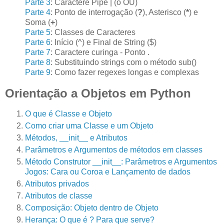
Parte 3
: Caractere Pipe | (o OU)
Parte 4
: Ponto de interrogação (
?
), Asterisco (
*
) e
Soma (
+
)
Parte 5
: Classes de Caracteres
Parte 6
: Início (^) e Final de String ($)
Parte 7
: Caractere curinga - Ponto .
Parte 8
: Substituindo strings com o método sub()
Parte 9
: Como fazer regexes longas e complexas
Orientação a Objetos em Python
O que é Classe e Objeto
Como criar uma Classe e um Objeto
Métodos, __init__ e Atributos
Parâmetros e Argumentos de métodos em classes
Método Construtor __init__: Parâmetros e Argumentos
Jogos: Cara ou Coroa e Lançamento de dados
Atributos privados
Atributos de classe
Composição: Objeto dentro de Objeto
Herança: O que é ? Para que serve?