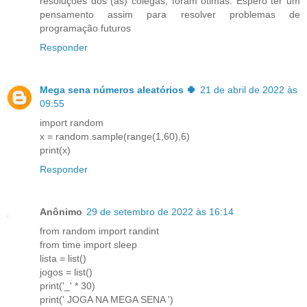
resoluções dos (as) colegas, foram ótimas. Espero ter um
pensamento assim para resolver problemas de
programação futuros
Responder
Mega sena números aleatórios 🍀
21 de abril de 2022 às
09:55
import random
x = random.sample(range(1,60),6)
print(x)
Responder
Anônimo
29 de setembro de 2022 às 16:14
from random import randint
from time import sleep
lista = list()
jogos = list()
print('_' * 30)
print(' JOGA NA MEGA SENA ')