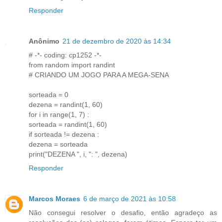
Responder
Anônimo
21 de dezembro de 2020 às 14:34
# -*- coding: cp1252 -*-
from random import randint
# CRIANDO UM JOGO PARA A MEGA-SENA
sorteada = 0
dezena = randint(1, 60)
for i in range(1, 7) :
sorteada = randint(1, 60)
if sorteada != dezena :
dezena = sorteada
print("DEZENA ", i, ": ", dezena)
Responder
Marcos Moraes
6 de março de 2021 às 10:58
Não consegui resolver o desafio, então agradeço as