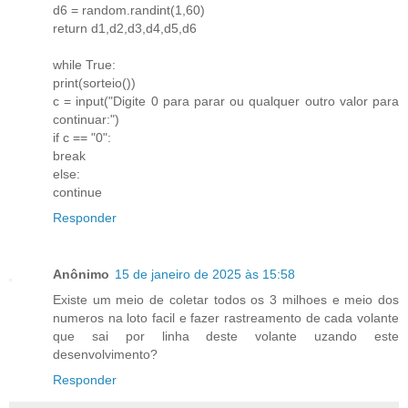
d6 = random.randint(1,60)
return d1,d2,d3,d4,d5,d6
while True:
print(sorteio())
c = input("Digite 0 para parar ou qualquer outro valor para
continuar:")
if c == "0":
break
else:
continue
Responder
Anônimo
15 de janeiro de 2025 às 15:58
Existe um meio de coletar todos os 3 milhoes e meio dos
numeros na loto facil e fazer rastreamento de cada volante
que sai por linha deste volante uzando este
desenvolvimento?
Responder