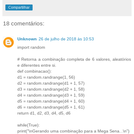
Compartilhar
18 comentários:
Unknown
26 de julho de 2018 às 10:53
import random
# Retorna a combinação completa de 6 valores, aleatórios
e diferentes entre si.
def combinacao():
d1 = random.randrange(1, 56)
d2 = random.randrange(d1 + 1, 57)
d3 = random.randrange(d2 + 1, 58)
d4 = random.randrange(d3 + 1, 59)
d5 = random.randrange(d4 + 1, 60)
d6 = random.randrange(d5 + 1, 61)
return d1, d2, d3, d4, d5, d6
while(True):
print("\nGerando uma combinação para a Mega Sena...\n")