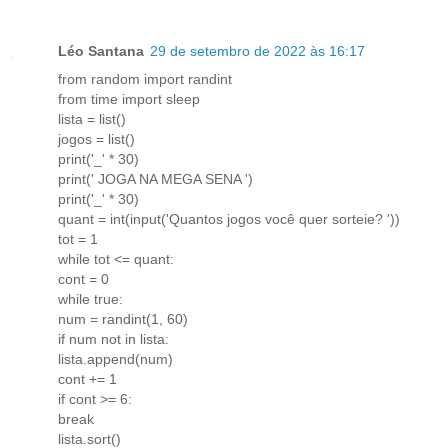
Léo Santana
29 de setembro de 2022 às 16:17
from random import randint
from time import sleep
lista = list()
jogos = list()
print('_' * 30)
print(' JOGA NA MEGA SENA ')
print('_' * 30)
quant = int(input('Quantos jogos você quer sorteie? '))
tot = 1
while tot <= quant:
cont = 0
while true:
num = randint(1, 60)
if num not in lista:
lista.append(num)
cont += 1
if cont >= 6:
break
lista.sort()