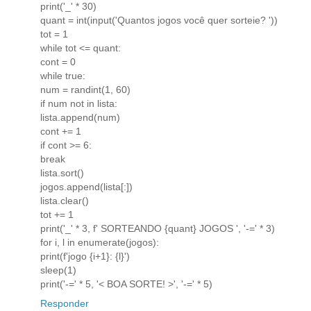
print('_' * 30)
quant = int(input('Quantos jogos você quer sorteie? '))
tot = 1
while tot <= quant:
cont = 0
while true:
num = randint(1, 60)
if num not in lista:
lista.append(num)
cont += 1
if cont >= 6:
break
lista.sort()
jogos.append(lista[:])
lista.clear()
tot += 1
print('_' * 3, f' SORTEANDO {quant} JOGOS ', '-=' * 3)
for i, l in enumerate(jogos):
print(f'jogo {i+1}: {l}')
sleep(1)
print('-=' * 5, '< BOA SORTE! >', '-=' * 5)
Responder