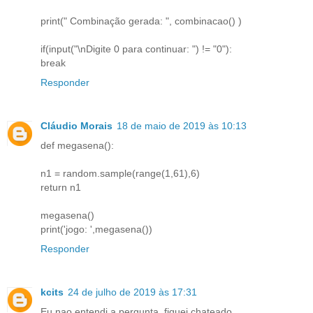
print(" Combinação gerada: ", combinacao() )
if(input("\nDigite 0 para continuar: ") != "0"):
break
Responder
Cláudio Morais
18 de maio de 2019 às 10:13
def megasena():
n1 = random.sample(range(1,61),6)
return n1
megasena()
print('jogo: ',megasena())
Responder
kcits
24 de julho de 2019 às 17:31
Eu nao entendi a pergunta, fiquei chateado