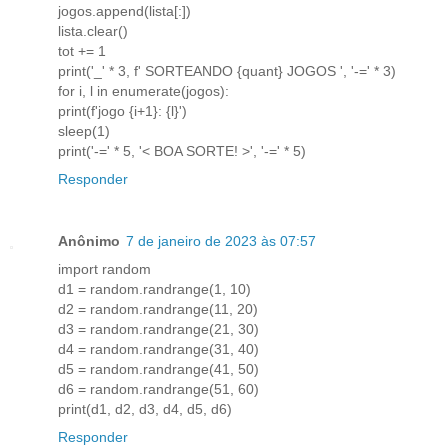
jogos.append(lista[:])
lista.clear()
tot += 1
print('_' * 3, f' SORTEANDO {quant} JOGOS ', '-=' * 3)
for i, l in enumerate(jogos):
print(f'jogo {i+1}: {l}')
sleep(1)
print('-=' * 5, '< BOA SORTE! >', '-=' * 5)
Responder
Anônimo
7 de janeiro de 2023 às 07:57
import random
d1 = random.randrange(1, 10)
d2 = random.randrange(11, 20)
d3 = random.randrange(21, 30)
d4 = random.randrange(31, 40)
d5 = random.randrange(41, 50)
d6 = random.randrange(51, 60)
print(d1, d2, d3, d4, d5, d6)
Responder