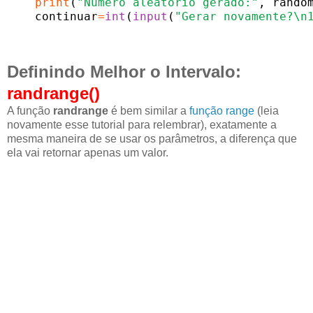
print
(
"Número aleatório gerado:"
, random
    continuar
=
int
(
input
(
"Gerar novamente?\n
Definindo Melhor o Intervalo:
randrange()
A função
randrange
é bem similar a
função range
(leia
novamente esse tutorial para relembrar), exatamente a
mesma maneira de se usar os parâmetros, a diferença que
ela vai retornar apenas um valor.